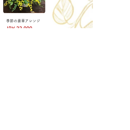
季節の豪華アレンジ
Price
JP¥ 22,000
Tax Included
Delivery aria
配送エリア・料金