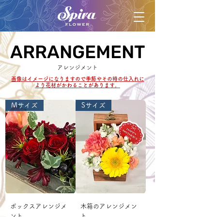
ARRANGEMENT
ARRANGEMENT
アレンジメント
​画像はイメージになりますので季節やその時の仕入れに
より花材がかわることがあります。
Mサイズ
Sサイズ
ボックスアレンジメ
木箱のアレンジメン
ント
ト