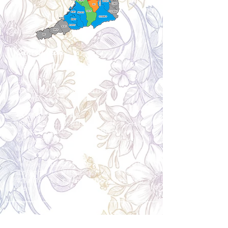
Cancellation
キャンセルについて
＜配送費＞ 全額返金。
​◎通常商品
5日前の18時まで全額返金。4日目以降〜2日前の18
時まで50%返金。前日は返金不可。
◎大型商品・オーダー商品
10日前〜5日前にかけ資材発注をする為、状況に応
じて返金額が変動します。10日前以降のキャンセル
の場合はお電話で頂きたく存じます。 制作スタート
後は返金不可。
※キャンセル期日間近の場合はメール、LINEでは確
認が遅れてしまい資材発注の恐れがありますのでお
電話お願い致します。振込手数料はお客様負担とな
ります。
Spira Flower
堺店
〒590-0953