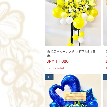
色指定バルーンスタンド花1段（黄
系）
Price
JP¥ 11,000
Tax Included
T
1段