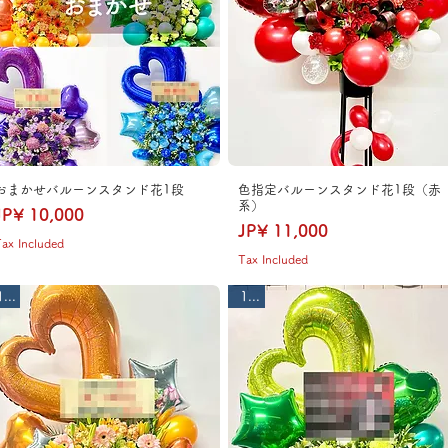
おまかせバルーンスタンド花1段
色指定バルーンスタンド花1段（赤
系）
Price
JP¥ 10,000
Price
JP¥ 11,000
ax Included
Tax Included
1段
1段