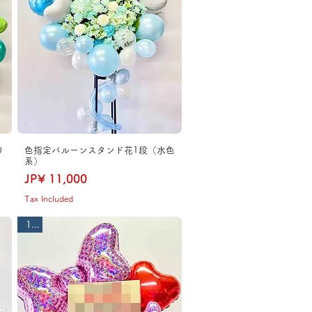
リ
色指定バルーンスタンド花1段（水色
系）
Price
JP¥ 11,000
Tax Included
1段