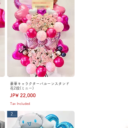
豪華キャラクターバルーンスタンド
花2段(ミニー)
Price
JP¥ 22,000
Tax Included
2段