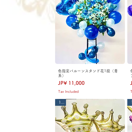
色指定バルーンスタンド花1段（青
系）
Price
JP¥ 11,000
Tax Included
T
1段