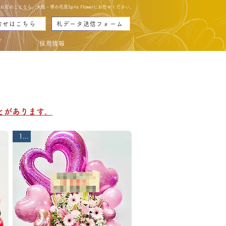
のことなら、大阪・堺の花屋Spira Flowerにお任せください。
合せはこちら
札データ送信フォーム
採用情報
AND
AND
とがあります。
1段