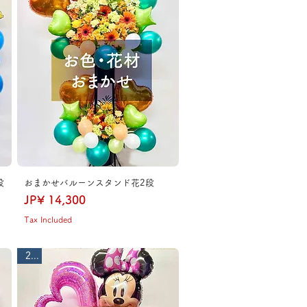
段
おまかせバルーンスタンド花2段
Price
JP¥ 14,300
Tax Included
2段