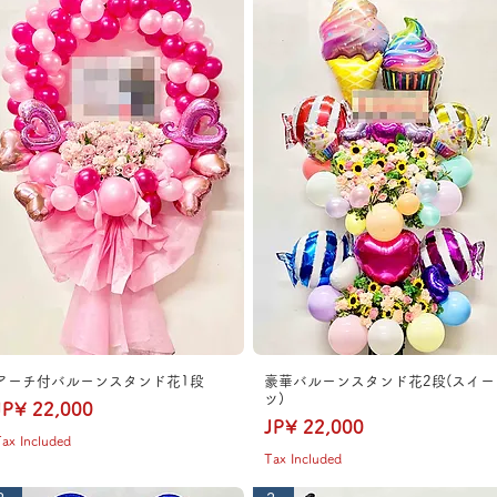
アーチ付バルーンスタンド花1段
豪華バルーンスタンド花2段(スイー
ツ)
Price
JP¥ 22,000
Price
JP¥ 22,000
ax Included
Tax Included