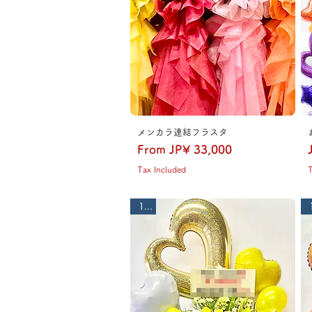
メンカラ連結フラスタ
Sale Price
From
JP¥ 33,000
Tax Included
T
1段