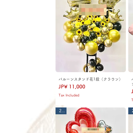
バルーンスタンド花1段（クラウン）
Price
JP¥ 11,000
Tax Included
T
2段