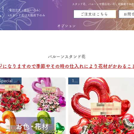
スタンド花、バルーンや開店祝い花・胡蝶蘭その他お花
能！
（電話注文・前払いのみ）
ご注文はこちら
お問
み）
※スタンド花は大阪府下のみ
オプション
LOON FLOWER ST
LOON FLOWER ST
バルーンスタンド花
ージになりますので季節やその時の仕入れにより花材がかわるこ
Special Price!
1段