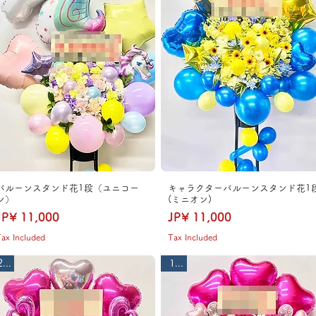
バルーンスタンド花1段（ユニコー
キャラクターバルーンスタンド花1
ン）
(ミニオン)
Price
Price
JP¥ 11,000
JP¥ 11,000
ax Included
Tax Included
2段
1段