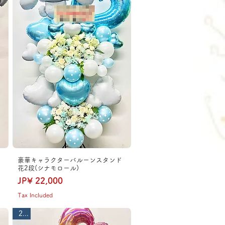
豪華キャラクターバルーンスタンド
花2段(シナモロール)
Price
JP¥ 22,000
Tax Included
2段