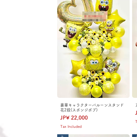
豪華キャラクターバルーンスタンド
花2段(スポンジボブ)
Price
JP¥ 22,000
T
Tax Included