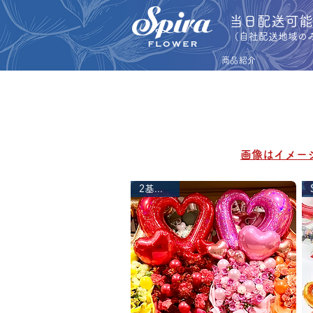
​当日配送可
​（自社配送地域の
商品紹介
BA
BA
​画像はイメ
2基〜受付