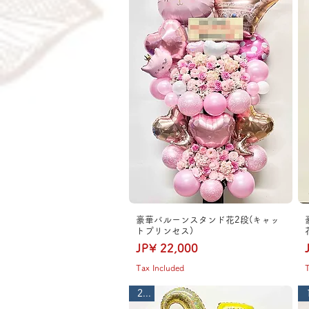
豪華バルーンスタンド花2段(キャッ
トプリンセス)
Price
JP¥ 22,000
Tax Included
T
2段