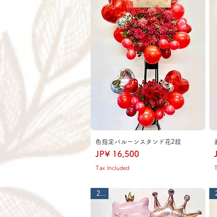
色指定バルーンスタンド花2段
Price
JP¥ 16,500
Tax Included
T
2段