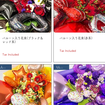
バルーン入り花束(ブラック＆
バルーン入り花束(赤系)
レッド系)
Price
JP¥ 11,000
Price
JP¥ 5,500
Tax Included
Tax Included
LLサイズ
LLサイズ