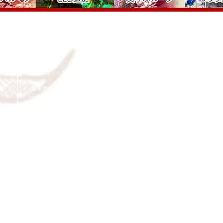
Cancellation
Delive
キャンセルについて
＜配送費＞ 全額返金。
​◎通常商品
5日前の18時まで全額返金。4日目以降〜2日前の18時ま
で50%返金。前日は返金不可。
◎大型商品・オーダー商品
10日前〜5日前にかけ資材発注をする為、状況に応じて
返金額が変動します。10日前以降のキャンセルの場合は
お電話で頂きたく存じます。 制作スタート後は返金不
可。
※キャンセル期日間近の場合はメール、LINEでは確認が
遅れてしまい資材発注の恐れがありますのでお電話お願
い致します。振込手数料はお客様負担となります。