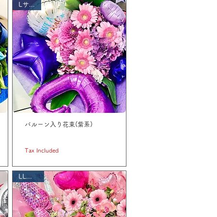
Lサイズ
バルーン入り花束(紫系)
Price
JP¥ 5,500
Tax Included
LLサイズ