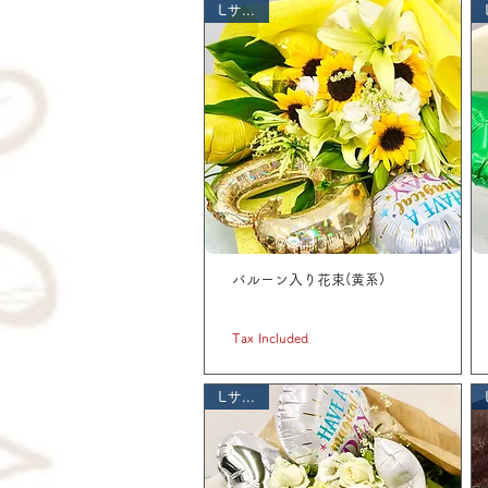
Lサイズ
バルーン入り花束(黄系)
Price
JP¥ 5,500
Tax Included
Lサイズ