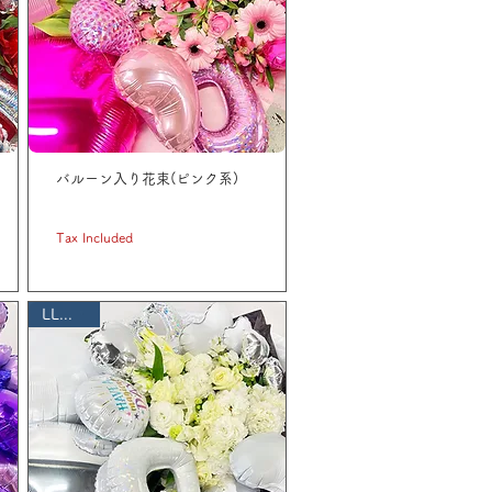
バルーン入り花束(ピンク系)
Price
JP¥ 11,000
Tax Included
LLサイズ