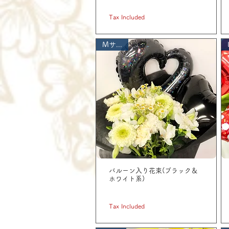
Price
JP¥ 3,300
Tax Included
Mサイズ
バルーン入り花束(ブラック＆
ホワイト系)
Price
JP¥ 3,300
Tax Included