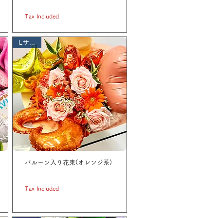
Price
JP¥ 3,300
Tax Included
Lサイズ
バルーン入り花束(オレンジ系)
Price
JP¥ 5,500
Tax Included