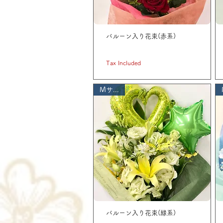
バルーン入り花束(赤系)
Price
JP¥ 3,300
Tax Included
Mサイズ
バルーン入り花束(緑系)