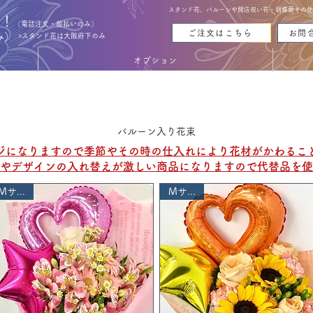
スタンド花、バルーンや開店祝い花・胡蝶蘭その他お花
能！
（電話注文・前払いのみ）
ご注文はこちら
お問
み）
※スタンド花は大阪府下のみ
オプション
BALOON IN BOUQUET
BALOON IN BOUQUET
バルーン入り花束
ージになりますので季節やその時の仕入れにより花材がかわるこ
品やデザインの入れ替えが激しい商品になりますので代替品を
Mサイズ
Mサイズ