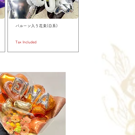
バルーン入り花束(白系)
Price
JP¥ 11,000
Tax Included