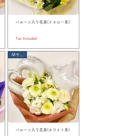
バルーン入り花束(イエロー系)
Price
JP¥ 3,300
Tax Included
Mサイズ
バルーン入り花束(ホワイト系)