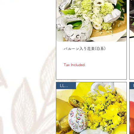
バルーン入り花束(白系)
Price
JP¥ 5,500
Tax Included
LLサイズ