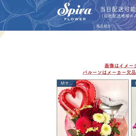
​当日配送可
​（自社配送地域の
商品紹介
​画像はイメ
​バルーンはメーカー欠
Mサイズ