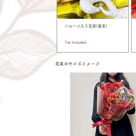
バルーン入り花束(黄系)
Price
JP¥ 11,000
Tax Included
​花束のサイズイメージ