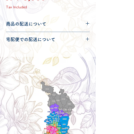
Tax Included
商品の配送について
配送可能地域・送料につきましては
コチ
宅配便での配送について
ラ
からご確認ください。
こちらの商品は宅配便100サイズとなり
ます。
宅配便での送料につきましては
コチラ
か
らご確認ください。
Delivery aria
配送エリア・料金