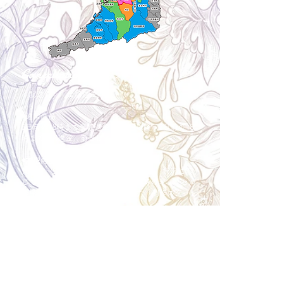
Cancellation
キャンセルについて
＜配送費＞ 全額返金。
​◎通常商品
5日前の18時まで全額返金。4日目以降〜2日前の18
時まで50%返金。前日は返金不可。
◎大型商品・オーダー商品
10日前〜5日前にかけ資材発注をする為、状況に応
じて返金額が変動します。10日前以降のキャンセル
の場合はお電話で頂きたく存じます。 制作スタート
後は返金不可。
※キャンセル期日間近の場合はメール、LINEでは確
認が遅れてしまい資材発注の恐れがありますのでお
電話お願い致します。振込手数料はお客様負担とな
ります。
Spira Flower
堺店