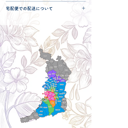
配送可能地域・送料につきましては
コチ
宅配便での配送について
ラ
からご確認ください。
こちらの商品は宅配便120サイズとなり
ます。
宅配便での送料につきましては
コチラ
か
らご確認ください。
Delivery aria
配送エリア・料金