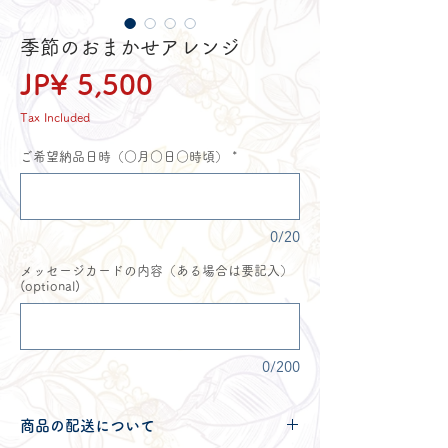
季節のおまかせアレンジ
Price
JP¥ 5,500
Tax Included
ご希望納品日時（○月○日○時頃）
*
0/20
メッセージカードの内容（ある場合は要記入）
(optional)
0/200
商品の配送について