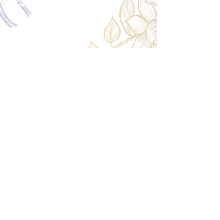
Cancellation
キャンセルについて
＜配送費＞ 全額返金。
​◎通常商品
5日前の18時まで全額返金。4日目以降〜2日前の18
時まで50%返金。前日は返金不可。
◎大型商品・オーダー商品
10日前〜5日前にかけ資材発注をする為、状況に応
じて返金額が変動します。10日前以降のキャンセル
の場合はお電話で頂きたく存じます。 制作スタート
後は返金不可。
※キャンセル期日間近の場合はメール、LINEでは確
認が遅れてしまい資材発注の恐れがありますのでお
電話お願い致します。振込手数料はお客様負担とな
ります。
Spira Flower
堺店
〒590-0953
大阪府堺市堺区甲斐町東3-1-13
営業時間:10:00～20:00
祝日:10:00~18:00
TEL:
072-224-7587
​ 定休日:日曜日
運営会社 株式会社Spira