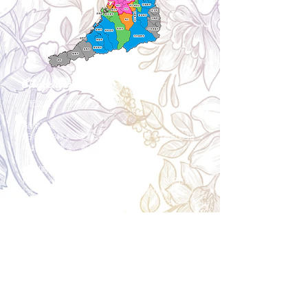
Cancellation
キャンセルについて
＜配送費＞ 全額返金。
​◎通常商品
5日前の18時まで全額返金。4日目以降〜2日前の18
時まで50%返金。前日は返金不可。
◎大型商品・オーダー商品
10日前〜5日前にかけ資材発注をする為、状況に応
じて返金額が変動します。10日前以降のキャンセル
の場合はお電話で頂きたく存じます。 制作スタート
後は返金不可。
※キャンセル期日間近の場合はメール、LINEでは確
認が遅れてしまい資材発注の恐れがありますのでお
電話お願い致します。振込手数料はお客様負担とな
ります。
Spira Flower
堺店