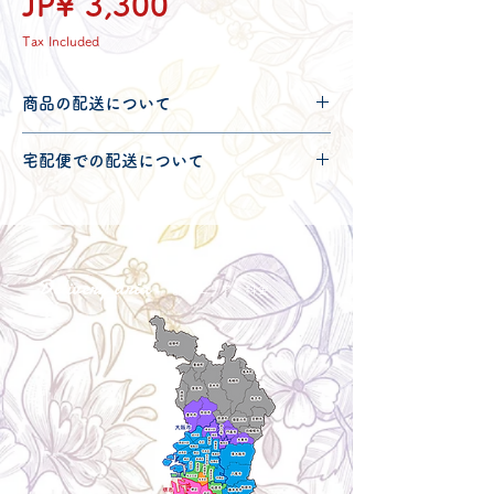
Price
JP¥ 3,300
Tax Included
商品の配送について
配送可能地域・送料につきましては
コチ
宅配便での配送について
ラ
からご確認ください。
こちらの商品は宅配便100サイズとなり
ます。
宅配便での送料につきましては
コチラ
か
らご確認ください。
Delivery aria
配送エリア・料金