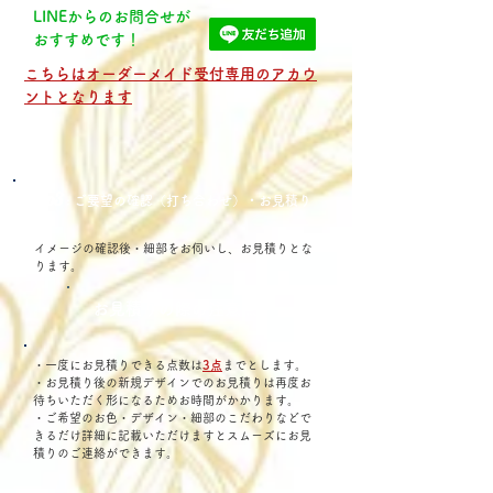
LINEからのお問合せが
​おすすめです！
こちらはオーダーメイド受付専用のアカウ
ントとなります
Step3
: ご要望の確認（打ち合わせ）・お見積り
イメージの確認後・細部をお伺いし、お見積りとな
ります。
お見積りの際の注意点
・一度にお見積りできる点数は
3点
までとします。
・お見積り後の新規デザインでのお見積りは再度お
待ちいただく形になるためお時間がかかります。
・ご希望のお色・デザイン・細部のこだわりなどで
きるだけ詳細に記載いただけますとスムーズにお見
積りのご連絡ができます。