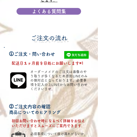
します。
よくある質問集
ご注文の流れ
①ご注文・問い合わせ
配送日１ヶ月前を目処にお願いします※1
オーダーメイドのご注文は画像のや
り取りが多くなるため原則LINEのみ
の御対応となっております。必要事
項を記入の上LINEからお問い合わせ
くださいませ。
②ご注文内容の確認
​商品についてのヒアリング
初回お問い合わせ時になるべく詳細をお伝え
いただけますとスムーズにご案内できます。
​必須事項について抜け漏れがないか、