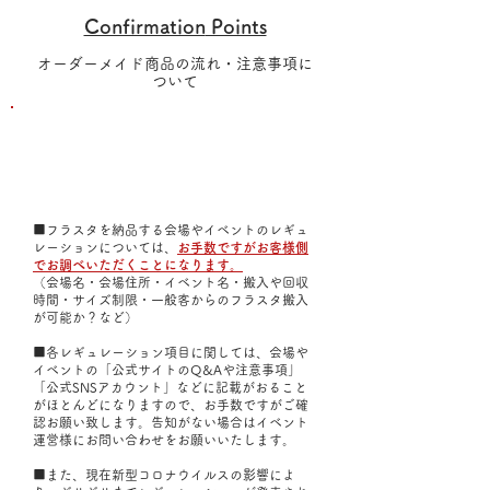
Confirmation
Points
オーダーメイド商品の流れ・注意事項に
ついて
⚠️ご注文の前に必ずお読みください⚠️
前
ご注文
の注意点
■フラスタを納品する会場やイベントのレギュ
レーションについては、
お手数ですがお客様側
でお調べいただくことになります。
（会場名・会場住所・イベント名・搬入や回収
時間・サイズ制限・一般客からのフラスタ搬入
が可能か？など）
■各レギュレーション項目に関しては、会場や
イベントの「公式サイトのQ&Aや注意事項」
「公式SNSアカウント」などに記載がおること
がほとんどになりますので、お手数ですがご確
認お願い致します。告知がない場合はイベント
運営様にお問い合わせをお願いいたします。
■また、現在新型コロナウイルスの影響によ