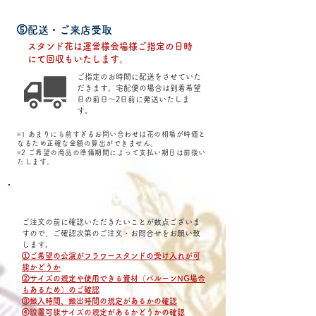
⑤配送・ご来店受取
スタンド花は運営様会場様ご指定の日時
にて回収もいたします。
ご指定のお時間に配送をさせていた
だきます。宅配便の場合は到着希望
日の前日〜2日前に発送いたしま
す。
​※1 あまりにも前すぎるお問い合わせは花の相場が時価と
なるため正確な金額の算出ができません。
​※2 ご希望の商品の準備期間によって支払い期日は前後い
たします。
Step1
: 必要事項の確認
​ご注文の前に確認いただきたいことが数点ございま
すので、ご確認次第のご注文・お問合せをお願い致
します。
①ご希望の公演がフラワースタンドの受け入れが可
能かどうか
②サイズの規定や使用できる資材（バルーンNG場合
もあるため）のご確認
​③搬入時間、搬出時間の規定があるかの確認
​④設置可能サイズの規定があるかどうかの確認