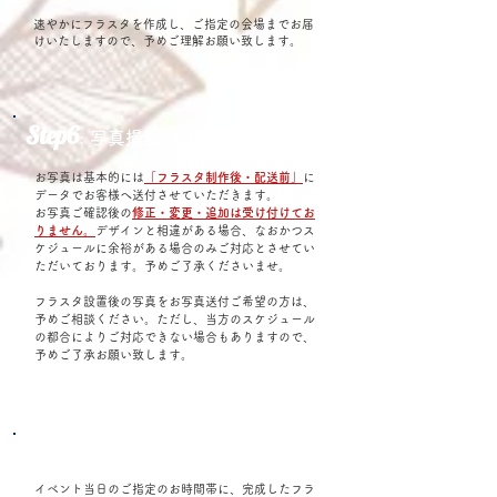
速やかにフラスタを作成し、ご指定の会場までお届
けいたしますので、予めご理解お願い致します。
Step6
: 写真撮影/お仕上がりのご確認
お写真は基本的には
「フラスタ制作後・配送前」
に
データでお客様へ送付させていただきます。
お写真ご確認後の
修正・変更・追加は受け付けてお
りません。
デザインと相違がある場合、なおかつス
ケジュールに余裕がある場合のみご対応とさせてい
ただいております。予めご了承くださいませ。
フラスタ設置後の写真をお写真送付ご希望の方は、
予めご相談ください。ただし、当方のスケジュール
の都合によりご対応できない場合もありますので、
予めご了承お願い致します。
Step7
: 配送先・イベント会場へお届け/回収
イベント当日のご指定のお時間帯に、完成したフラ