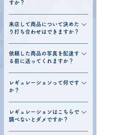
配送・受取日の２日前までにご注文をお
すか？
願いしております。 オーダーメイド商品
や特殊な商品の場合は「イベント当日の7
もちろん可能です。予めスケジュールを
日前」までを期限としております。（大
抑えさせていただきますので、何か月か
来店して商品について決めた
型商品の場合は２週間前にご注文確定い
先のご予約でも問題ございません。 ただ
り打ち合わせはできますか？
ただくことも多いです） ただし、受付可
し、さまざまなご指定やご要望がある場
能なデザインで、なおかつスケジュール
合、商品の打ち合わせ自体は花の相場が
申し訳ございません。現在、担当者が店
が調整できる場合は、当日の配送や受取
わかる1か月前ぐらいに行う形となりま
舗に常駐していないためご来店いただい
依頼した商品の写真を配達す
も可能でございます。 （当日の混み具合
す。
ての打ち合わせやご相談は承っておりま
る前に送ってくれますか？
やスケジュールの都合により、お受けで
せん。 LINEかWEBのお問い合わせページ
きない場合もございます。予めご了承お
からお問い合わせ・ご相談をお願いいた
お写真はネット・LINEからご注文のお客
願い致します。） お花のお届け日ごと
します。
様は基本的には商品制作終了後・配送前
レギュレーションって何です
に、受注可能数が埋まり次第、受付終了
に撮影し、そのあとに送らせていただく
か？
とさせていただいております。そのため
流れになります。 当日設置後のお写真は
「いつまでなら間に合う」という明確な
原則送信いたしておりません。どうして
レギュレーションとは、イベント主催者
期限はございません。お届けご希望日の
も必要な場合は予めご相談くださいま
や会場が設定する「フラスタの大きさの
レギュレーションはこちらで
数日前でもご注文可能なケースもあれ
せ。 ただし、当日のスケジュールや注文
指定」や「搬入にあたっての注意事項」
調べないとダメですか？
ば、混み合うタイミングですと数週間前
の込み具合によってご対応できない場合
などのことです。 例を挙げると、「フラ
にはご希望日が埋まってしまっているこ
もあります。その点は予めご了承いただ
スタ受入れの可否」「フラスタ搬入日時
大変申し訳ありませんが、レギュレーシ