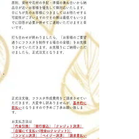
原則、資材や花材の手配・準備の兼ね合いから納
品日が近いお客様を優先して御対応いたします。​
日にちが先のお客様につきましてはお待たせする
可能性がございますのでその際は最低でもいつま
でに回答が必要か併せてご連絡いただけますと幸
いです。
打ち合わせが終わりましたら、「お客様のご要望
通りにフラスタを制作する場合の金額」をお見積
りさせていただきます。お見積りにご納得いただ
けましたら、正式注文となります。
Step4
: お支払いにつきまして(前払い)
正式注文後、フラスタ作成費用をご請求させてい
ただきます。大変申し訳ありませんが、
基本的に
前払い
となりますので予めご了承お願い致しま
す。
​お支払方法は
「代金引換」「銀行振込」「クレジット決済」
「店舗にて支払い(現金orクレジット)」
「コンビニ決済」「ペイジー決済」「請求書払い