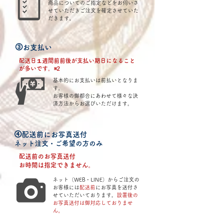
商品についてのご指定などをお伺いさ
せていただきご注文を確定させていた
だきます。
③お支払い
配送日１週間前前後が支払い期日になること
が多いです。※2
基本的にお支払いは前払いとなりま
す。
​お客様の御都合にあわせて様々な決
済方法からお選びいただけます。
④配送前にお写真送付
ネット注文・ご希望の方のみ
配送前のお写真送付
​お時間は指定できません。
ネット（WEB・LINE）からご注文の
お客様には
配送前
にお写真を送付さ
せていただいております。
設置後の
お写真送付は御対応しておりませ
ん。