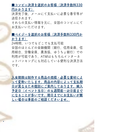
■コンビニ決済を選択のお客様（決済手数料330
円かかります）
決済完了後、メールにて支払いに必要な番号等が
送信されます。
それらの支払い情報を元に、全国のコンビニにて
お支払いいただけます。
■ペイジーを選択のお客様（決済手数料330円か
かります）
24時間、いつでもどこでも支払可能
全国のほとんどの金融機関（銀行、信用金庫、信
用組合、労働金庫、農漁協、ゆうちょ銀行）での
利用が可能であり、ATMはもちろんインターネ
ットバンキングにも対応している便利な決済方法
です。
入金期限は制作する商品の規模・必要な資材によ
って変動いたします。商品の内容によって支払期
日が異なるため個別にご案内しております。搬入
予定日（イベント当日）の１週間前〜２日前まで
になることが多いです。期日までにお支払いが難
しい場合は事前のご相談くださいませ。
Step5
: 制作準備スタート