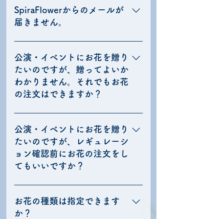
ともございます。 そのため、なるべく早
けますと幸いです。
や回収日時の規定」「フラスタのサイズ
ョンについてはお客様側でお調べいただ
SpiraFlowerからのメールが
くご注文をお入れいただき、決済完了い
規定」などがあり、これらを守らないと
く形となります。 各レギュレーション項
届きません。
ただくことをお勧めいたします。 ご予算
そもそもフラスタを贈ることはできませ
目に関しては、会場やイベントの「公式
や内容の決定に時間がかかる、というこ
ん。（イベントの場合は「回収」もほぼ
サイトのQ&Aや注意事項」「公式SNSア
お手数おかけし申し訳ございません。
とでございましたら、まずはご注文枠を
必須となります） また、レギュレーショ
カウント」などに記載がありますので、
「spira-flower.com」ドメインの受信設
公演・イベントにお花を贈り
抑える、としていただくことも可能でご
ンは会場やイベント主催者側によって大
お手数ですがご確認お願い致します。 ま
定、「迷惑メールボックス」や「プロモ
たいのですが、贈ってよいか
ざいます。
きく変わることがあります。 ちなみに、
た、直前までレギュレーションが発表さ
ーションボックス」等をご確認くださ
わかりません。それでもお花
「企業様のみフラスタ搬入が可能」「一
れないことがありますので、ご不明な場
い。 また、docomo,ezweb,softbankのメ
の注文はできますか？
般の方からのお花やフラスタを送ってい
合は「会場または運営側」に直接お問い
ールアドレスは受信エラーが起きること
ただくのはお断り」というところもあり
合わせください。 レギュレーション内容
が多いため、それ以外のアドレスにご変
ご公演・イベントへのお花贈りの場合
ますので、その場合は一般の方がフラス
をお申込みフォームに正確にご記入いた
更されることをお勧めいたします。 それ
は、祝い花に関するレギュレーション
公演・イベントにお花を贈り
タを贈ることはできません。
だけない場合、受注することができませ
でもメールが届きません場合は、お問い
（ルール）をイベント運営会社さまが定
たいのですが、レギュレーシ
んので、お手数ですが予めご了承くださ
合わせフォームよりご連絡下さい。 ※お問
めていますので、お花のご注文をいただ
ョン確認前にお花の注文をし
い。
合せのご返信は、月〜土10:00〜18:00と
く前に、必ずご確認をお願いいたしま
てもいいですか？
なります。
す。 レギュレーション（ルール）の確認
方法 ・運営会社やイベントのホームペー
基本的には、レギュレーションにて祝い
ジで確認する ・運営会社やイベントの
花受付の確認ができてからのご注文をお
お花の種類は指定できます
Twitterを確認する ・運営会社に電話で問
願いしておりますが、レギュレーション
か？