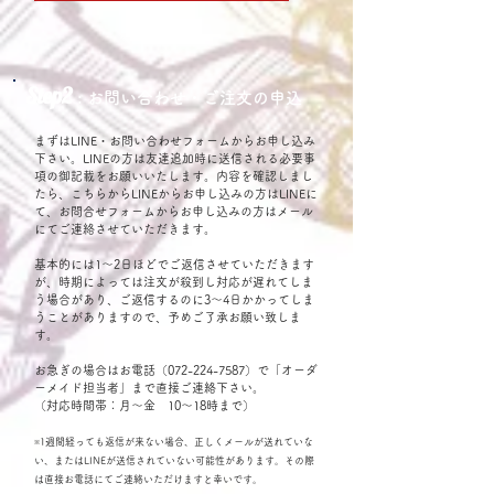
Step2
: お問い合わせ・ご注文の申込
まずはLINE・お問い合わせフォームからお申し込み
下さい。LINEの方は友達追加時に送信される必要事
項の御記載をお願いいたします。
内容を確認しまし
たら、こちらからLINEからお申し込みの方はLINEに
て、お問合せフォームからお申し込みの方はメール
にてご連絡させていただきます。
基本的には1～2日ほどでご返信させていただきます
が、時期によっては注文が殺到し対応が遅れてしま
う場合があり、ご返信するのに3～4日かかってしま
うことがありますので、予めご了承お願い致しま
す。
お急ぎの場合はお電話（072-224-7587）で「オーダ
ーメイド担当者」まで直接ご連絡下さい。
（対応時間帯：月〜金 10～18時まで）
※1週間経っても返信が来ない場合、正しくメールが送れていな
い、またはLINEが送信されていない可能性があります。その際
は直接お電話にてご連絡いただけますと幸いです。