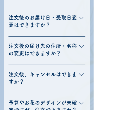
い合わせる ・運営会社にメールで問い合
の発表がイベント当日の数日前になるよ
わせる ご確認いただきたい点 ・お届け日
うな場合は、そのタイミングまでご注文
季節によって仕入れが難しいものもある
時 ・お届け先住所 ・お花のサイズ規定な
をお待ちいただくと、お花制作が間に合
ため、注文時にお問い合わせください。
注文後のお届け日・受取日変
どその他ルール ※どうしてもレギュレーシ
わなくなる可能性がございますので、レ
指定による追加料金が発生する可能性も
更はできますか？
ョン発表前にお花をご注文されたいとい
ギュレーション確認前にご注文いただい
ございますのでそちらも併せてご了承く
う場合は、お届け先様都合でお届け不可
ても問題ございません。 ただしその場合
ださいませ。
原則配送日・受取日の2日前まででしたら
となった等いかなる理由でもキャンセル
は、お届け先様都合でお届け不可となっ
変更可能でございます。 （特殊な資材や
注文後の届け先の住所・名称
はお受けできかねますので、ご了承の上
た等いかなる理由でもキャンセルはお受
花材を使用する場合は2日前でも変更でき
の変更はできますか？
ご注文をお願いいたします（キャンセル
けできかねますので、ご了承の上ご注文
かねる場合がございます） 既に仕入や製
ポリシーは不適用となります）。
をお願いいたします（キャンセルポリシ
作に入ってしまっているタイミングです
配送日2日前まで可能でございます。 住
ーは不適用となります）。
とキャンセル扱いとなり、以下のキャン
所の変更の場合商品金額・配送エリアに
注文後、キャンセルはできま
セル・ポリシーに則りキャンセル料を頂
よっては送料が追加でかかる場合がござ
すか？
戴することがございますので、ご了承く
いますので変更の連絡の際にご確認くだ
ださい。 ＜配送費＞ 全額返金。 ◎卓
さいませ。
キャンセルは、下記のキャンセルポリシ
上・1基・２連結スタンド 5日前の18時
ーに従い承っております。 ＜配送費＞
予算やお花のデザインが未確
まで全額返金。4日目以降〜2日前の18時
全額返金。 ◎卓上・1基・２連結スタンド
定ですが、注文できますか？
まで50%返金。前日は返金不可。 ◎３連結
5日前の18時まで全額返金。4日目以
以上のスタンド・特殊スタンド・オーダ
降〜2日前の18時まで50%返金。前日は返
基本的にはすべてお決まりになってから
ーメイド 10日前〜5日前にかけ資材発注
金不可。 ◎３連結以上のスタンド・特殊ス
のご注文とさせていただいております。