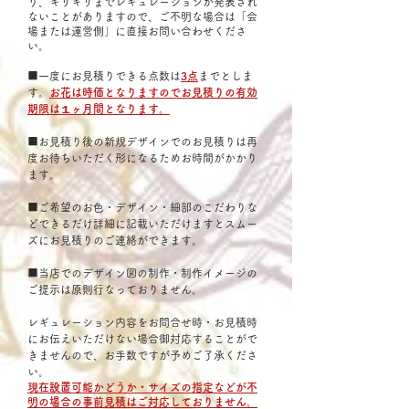
り、ギリギリまでレギュレーションが発表され
ないことがありますので、ご不明な場合は「会
場または運営側」に直接お問い合わせくださ
い。
■一度にお見積りできる点数は
3点
までとしま
す。
お花は時価となりますのでお見積りの有効
期限は１ヶ月間となります。
■お見積り後の新規デザインでのお見積りは再
度お待ちいただく形になるためお時間がかかり
ます。
■ご希望のお色・デザイン・細部のこだわりな
どできるだけ詳細に記載いただけますとスムー
ズにお見積りのご連絡ができます。
■当店でのデザイン図の制作・制作イメージの
ご提示は原則行なっておりません。
レギュレーション内容をお問合せ時・お見積時
にお伝えいただけない場合御対応することがで
きませんので、お手数ですが予めご了承くださ
い。
現在設置可能かどうか・サイズの指定などが不
明の場合の事前見積はご対応しておりません。