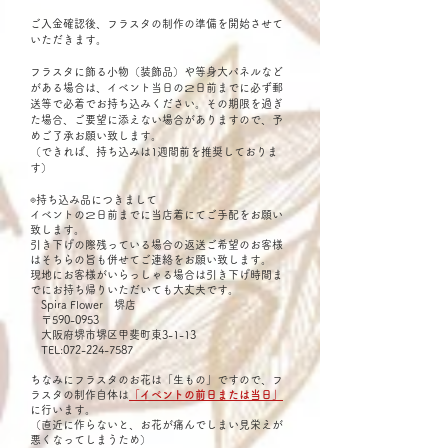
ご入金確認後、フラスタの制作の準備を開始させて
いただきます。
フラスタに飾る小物（装飾品）や等身大パネルなど
がある場合は、イベント当日の２日前までに必ず郵
送等で必着でお持ち込みください。その期限を過ぎ
た場合、ご要望に添えない場合がありますので、予
めご了承お願い致します。
（できれば、持ち込みは1週間前を推奨しておりま
す）
◎持ち込み品につきまして
イベントの２日前までに当店着にてご手配をお願い
致します。
引き下げの際残っている場合の返送ご希望のお客様
はそちらの旨も併せてご連絡をお願い致します。
現地にお客様がいらっしゃる場合は引き下げ時間ま
でにお持ち帰りいただいても大丈夫です。
Spira Flower 堺店
〒590-0953
大阪府堺市堺区甲斐町東3-1-13
TEL:072-224-7587
ちなみにフラスタのお花は「生もの」ですので、フ
ラスタの制作自体は
「イベントの前日または当日」
に行います。
（直近に作らないと、お花が痛んでしまい見栄えが
悪くなってしまうため）