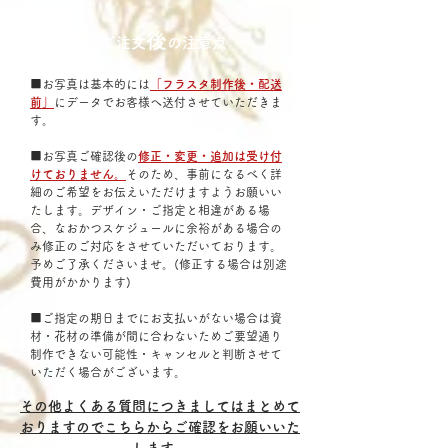
後
ご注文
の注意点
■お写真は基本的には
「フラスタ制作後・配送
前」
にデータでお客様へ送付させていただきま
す。
■お写真ご確認後の
修正・変更・追加は受け付
けておりません。
そのため、事前になるべく詳
細のご希望をお伝えいただけますようお願いい
たします。デザイン・ご指定と相違がある場
合、なおかつスケジュールに余裕がある場合の
み修正のご対応をさせていただいております。
予めご了承くださいませ。(修正する場合は別途
費用がかかります)
​■ご指定の期日までにお支払いがない場合は資
材・花材の準備が間に合わないためご要望通り
制作できない可能性・キャンセルと判断させて
いただく場合がございます。
​その他よくある質問につきましてはまとめて
おりますのでこちらからご確認をお願いいた