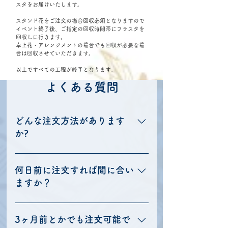
スタをお届けいたします。
スタンド花をご注文の場合回収必須となりますので
イベント終了後、ご指定の回収時間帯にフラスタを
回収しに行きます。
卓上花・アレンジメントの場合でも回収が必要な場
合は回収させていただきます。
以上ですべての工程が終了となります。
よくある質問
どんな注文方法があります
か?
弊社WEB上からのご注文を中心に、
FAX・メール、LINEでのご注文も承って
何日前に注文すれば間に合い
おります。お届け先のご情報やお花にお
ますか？
付けするお札の文字内容などの間違いも
起きにくい点から、できる限りWEB上か
商品制作に使うお花の調達や、その他の
らの注文をお願い致しております。
様々な準備がありますので、基本的には
3ヶ月前とかでも注文可能で