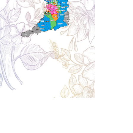
Cancellation
キャンセルについて
＜配送費＞ 全額返金。
​◎通常商品
5日前の18時まで全額返金。4日目以降〜2日前の18
時まで50%返金。前日は返金不可。
◎大型商品・オーダー商品
10日前〜5日前にかけ資材発注をする為、状況に応
じて返金額が変動します。10日前以降のキャンセル
の場合はお電話で頂きたく存じます。 制作スタート
後は返金不可。
※キャンセル期日間近の場合はメール、LINEでは確
認が遅れてしまい資材発注の恐れがありますのでお
電話お願い致します。振込手数料はお客様負担とな
ります。