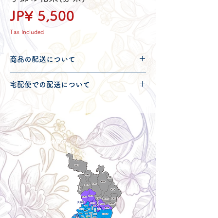
Price
JP¥ 5,500
Tax Included
商品の配送について
配送可能地域・送料につきましては
コチ
宅配便での配送について
ラ
からご確認ください。
こちらの商品は宅配便140サイズとなり
ます。
宅配便での送料につきましては
コチラ
か
らご確認ください。
Delivery aria
配送エリア・料金