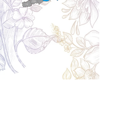
Cancellation
キャンセルについて
＜配送費＞ 全額返金。
​◎通常商品
5日前の18時まで全額返金。4日目以降〜2日前の18
時まで50%返金。前日は返金不可。
◎大型商品・オーダー商品
10日前〜5日前にかけ資材発注をする為、状況に応
じて返金額が変動します。10日前以降のキャンセル
の場合はお電話で頂きたく存じます。 制作スタート
後は返金不可。
※キャンセル期日間近の場合はメール、LINEでは確
認が遅れてしまい資材発注の恐れがありますのでお
電話お願い致します。振込手数料はお客様負担とな
ります。
Spira Flower
堺店
〒590-0953
大阪府堺市堺区甲斐町東3-1-13
営業時間:10:00～20:00
祝日:10:00~18:00