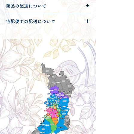
商品の配送について
配送可能地域・送料につきましては
コチ
宅配便での配送について
ラ
からご確認ください。
こちらの商品は宅配便140サイズとなり
ます。
宅配便での送料につきましては
コチラ
か
らご確認ください。
Delivery aria
配送エリア・料金