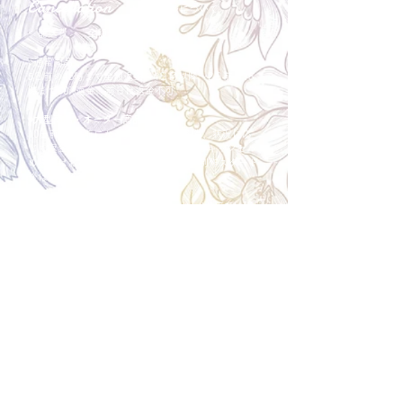
Cancellation
キャンセルについて
＜配送費＞ 全額返金。
​◎通常商品
5日前の18時まで全額返金。4日目以降〜2日前の18
時まで50%返金。前日は返金不可。
◎大型商品・オーダー商品
10日前〜5日前にかけ資材発注をする為、状況に応
じて返金額が変動します。10日前以降のキャンセル
の場合はお電話で頂きたく存じます。 制作スタート
後は返金不可。
※キャンセル期日間近の場合はメール、LINEでは確
認が遅れてしまい資材発注の恐れがありますのでお
電話お願い致します。振込手数料はお客様負担とな
ります。
Spira Flower
堺店
〒590-0953
大阪府堺市堺区甲斐町東3-1-13
営業時間:10:00～20:00
祝日:10:00~18:00
TEL:
072-224-7587
​ 定休日:日曜日
運営会社 株式会社Spira