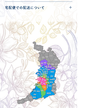
配送可能地域・送料につきましては
コチ
宅配便での配送について
ラ
からご確認ください。
こちらの商品は宅配便120サイズとなり
ます。
宅配便での送料につきましては
コチラ
か
らご確認ください。
Delivery aria
配送エリア・料金