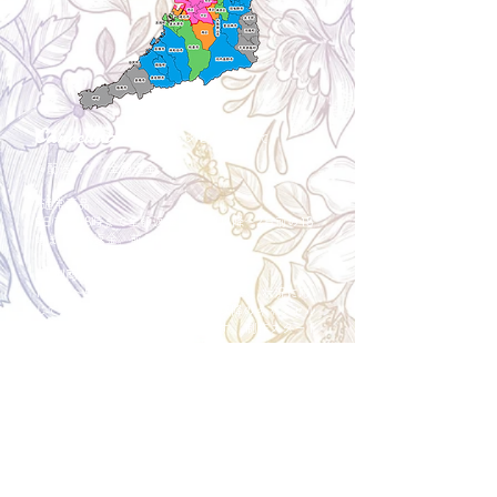
Cancellation
キャンセルについて
＜配送費＞ 全額返金。
​◎通常商品
5日前の18時まで全額返金。4日目以降〜2日前の18
時まで50%返金。前日は返金不可。
◎大型商品・オーダー商品
10日前〜5日前にかけ資材発注をする為、状況に応
じて返金額が変動します。10日前以降のキャンセル
の場合はお電話で頂きたく存じます。 制作スタート
後は返金不可。
※キャンセル期日間近の場合はメール、LINEでは確
認が遅れてしまい資材発注の恐れがありますのでお
電話お願い致します。振込手数料はお客様負担とな
ります。
Spira Flower
堺店