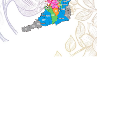
Cancellation
キャンセルについて
＜配送費＞ 全額返金。
​◎通常商品
5日前の18時まで全額返金。4日目以降〜2日前の18
時まで50%返金。前日は返金不可。
◎大型商品・オーダー商品
10日前〜5日前にかけ資材発注をする為、状況に応
じて返金額が変動します。10日前以降のキャンセル
の場合はお電話で頂きたく存じます。 制作スタート
後は返金不可。
※キャンセル期日間近の場合はメール、LINEでは確
認が遅れてしまい資材発注の恐れがありますのでお
電話お願い致します。振込手数料はお客様負担とな
ります。